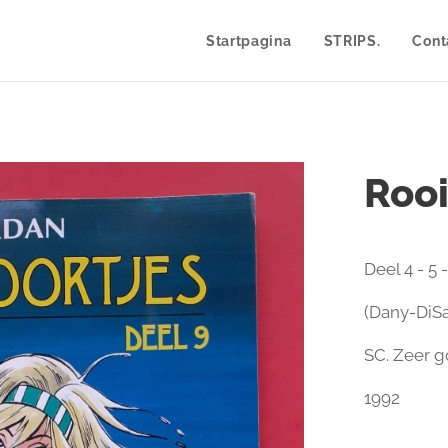
Startpagina
STRIPS.
Cont
Rooi
Deel 4 - 5 -
(Dany-DiS
SC. Zeer g
1992