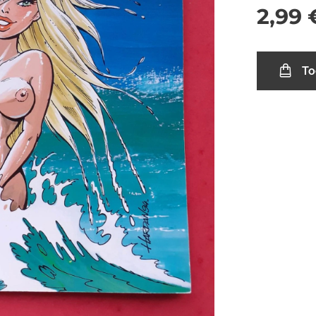
2,99
To