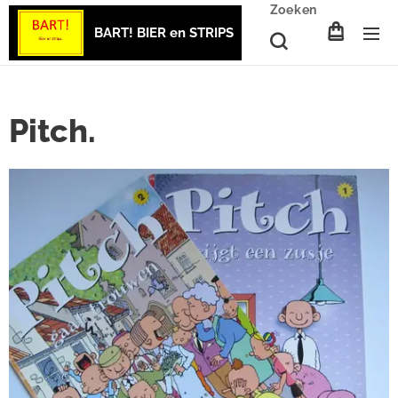
Zoeken
BART! BIER en STRIPS
Pitch.