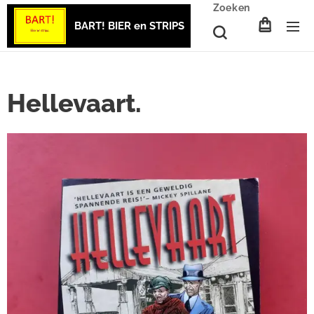
Zoeken
BART! BIER en STRIPS
Hellevaart.