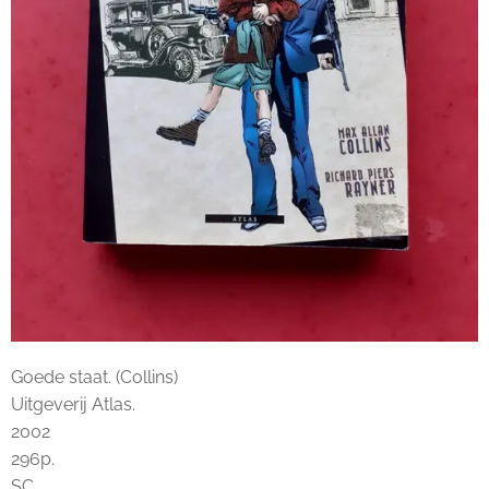
Goede staat. (Collins)
Uitgeverij Atlas.
2002
296p.
SC