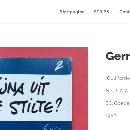
Startpagina
STRIPS.
Cont
Germ
(Culliford
Nrs. 1, 2, 9, 
SC. Goede 
1980.