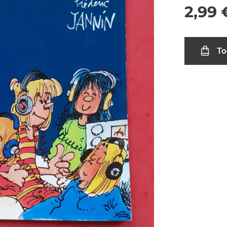
2,99
To