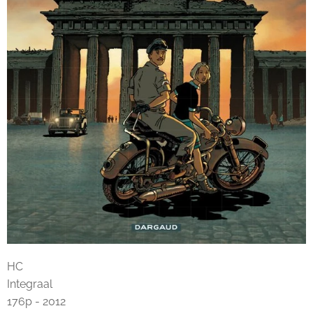
HC
Integraal
176p - 2012